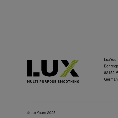
LuxYou
Behrings
82152 P
German
© LuxYours 2025