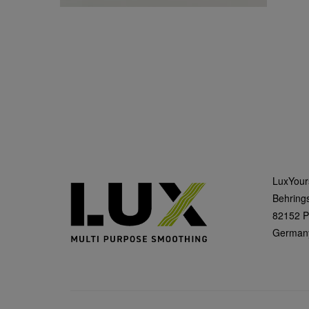
LuxYou
Behrings
82152 P
German