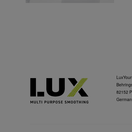
LuxYou
Behrings
82152 P
German